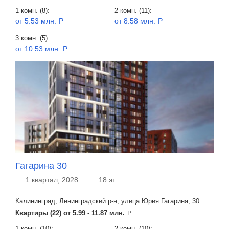
1 комн. (8):
2 комн. (11):
от 5.53 млн.
от 8.58 млн.
a
a
3 комн. (5):
от 10.53 млн.
a
Гагарина 30
1 квартал, 2028
18 эт.
Калининград, Ленинградский р-н, улица Юрия Гагарина, 30
Квартиры (22) от
5.99 - 11.87 млн.
a
1 комн. (10):
2 комн. (10):