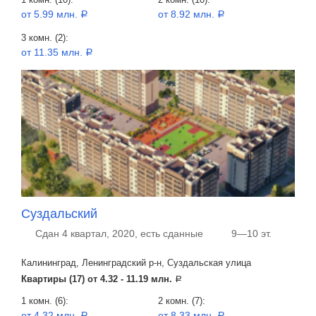
от 5.99 млн.
от 8.92 млн.
a
a
3 комн. (2):
от 11.35 млн.
a
Суздальский
Сдан 4 квартал, 2020, есть сданные
9—10 эт.
Калининград, Ленинградский р-н, Суздальская улица
Квартиры (17) от
4.32 - 11.19 млн.
a
1 комн. (6):
2 комн. (7):
от 4.32 млн.
от 8.33 млн.
a
a