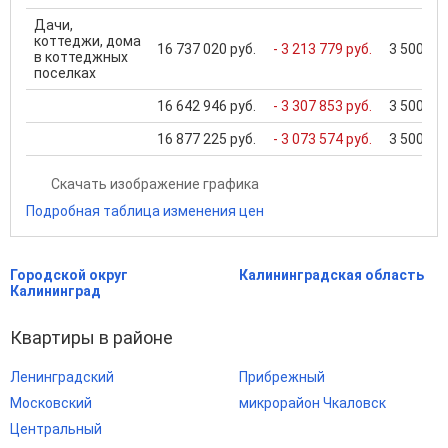
Дачи,
коттеджи, дома
16 737 020 руб.
- 3 213 779 руб.
3 500 000
в коттеджных
поселках
16 642 946 руб.
- 3 307 853 руб.
3 500 000
16 877 225 руб.
- 3 073 574 руб.
3 500 000
Скачать изображение графика
Подробная таблица изменения цен
Городской округ
Калининградская область
Калининград
Квартиры в районе
Ленинградский
Прибрежный
Московский
микрорайон Чкаловск
Центральный