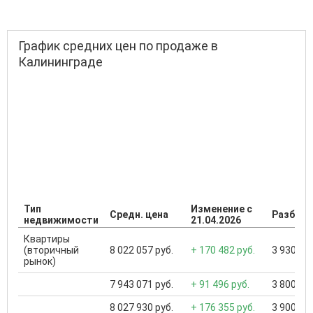
График средних цен по продаже в
Калининграде
Тип
Изменение с
Средн. цена
Разброс
недвижимости
21.04.2026
Квартиры
(вторичный
8 022 057 руб.
+ 170 482 руб.
3 930 000
рынок)
7 943 071 руб.
+ 91 496 руб.
3 800 000
8 027 930 руб.
+ 176 355 руб.
3 900 000