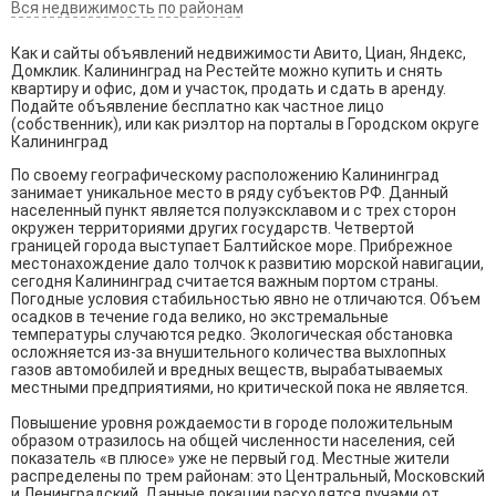
Вся недвижимость по районам
Как и сайты объявлений недвижимости Авито, Циан, Яндекс,
Домклик. Калининград на Рестейте можно купить и снять
квартиру и офис, дом и участок, продать и сдать в аренду.
Подайте объявление бесплатно как частное лицо
(собственник), или как риэлтор на порталы в Городском округе
Калининград
По своему географическому расположению Калининград
занимает уникальное место в ряду субъектов РФ. Данный
населенный пункт является полуэксклавом и с трех сторон
окружен территориями других государств. Четвертой
границей города выступает Балтийское море. Прибрежное
местонахождение дало толчок к развитию морской навигации,
сегодня Калининград считается важным портом страны.
Погодные условия стабильностью явно не отличаются. Объем
осадков в течение года велико, но экстремальные
температуры случаются редко. Экологическая обстановка
осложняется из-за внушительного количества выхлопных
газов автомобилей и вредных веществ, вырабатываемых
местными предприятиями, но критической пока не является.
Повышение уровня рождаемости в городе положительным
образом отразилось на общей численности населения, сей
показатель «в плюсе» уже не первый год. Местные жители
распределены по трем районам: это Центральный, Московский
и Ленинградский. Данные локации расходятся лучами от