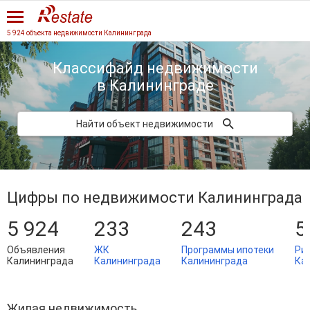
5 924 объекта недвижимости Калининграда
Классифайд недвижимости
в Калининграде
Найти объект недвижимости
Цифры по недвижимости Калининграда
5 924
233
243
5
Объявления
ЖК
Программы ипотеки
Ри
Калининграда
Калининграда
Калининграда
Ка
Жилая недвижимость