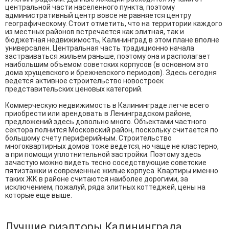
центральной части населенного пункта, поэтому
административный центр вовсе не равняется центру
географическому. Стоит отметить, что на территории каждого
из местных районов встречается как элитная, так и
бюджетная недвижимость, Калининград в этом плане вполне
универсален. Центральная часть традиционно начала
застраиваться жильем раньше, поэтому она и располагает
наибольшим объемом советских корпусов (в основном это
дома хрущевского и брежневского периодов). Здесь сегодня
ведется активное строительство новостроек
представительских ценовых категорий.
Коммерческую недвижимость в Калининграде легче всего
приобрести или арендовать в Ленинградском районе,
предложений здесь довольно много. Объектами частного
сектора полнится Московский район, поскольку считается по
большому счету периферийным. Строительство
многоквартирных домов тоже ведется, но чаще не кластерно,
а при помощи уплотнительной застройки. Поэтому здесь
зачастую можно видеть тесно соседствующие советские
пятиэтажки и современные жилые корпуса. Квартиры именно
таких ЖК в районе считаются наиболее дорогими, за
исключением, пожалуй, ряда элитных коттеджей, цены на
которые еще выше.
Лучшие риэлторы Калининграда